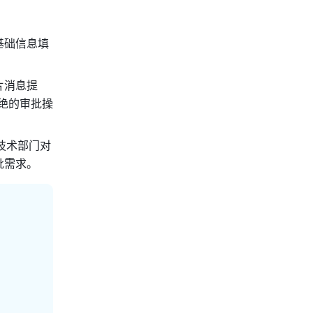
基础信息填
片消息提
绝的审批操
技术部门对
批需求。