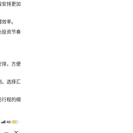
程安排更加
理效率。
免投资节奏
安排，方便
列。选择汇
访行程的细