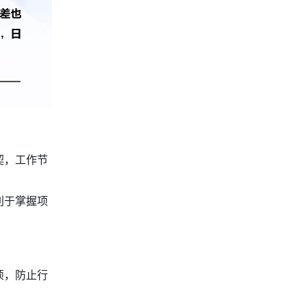
契，工作节
利于掌握项
烦，防止行