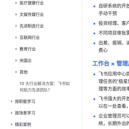
医疗健康行业
自研系统的开
手动干预
文娱传媒行业
投资经理、客
先进制造行业
不同项目审批
互联网行业
出差、报销、
教育行业
费心
央国企
工作台 × 管
其他
飞书应用中心
理任务的“极星
10 大行业解决方案：飞书如
理等方面的效
何助力先进团队？
飞书强大的开
按职能学习
以在一处查看
按场景学习
企业管理员可
统，长期外出
精彩案例