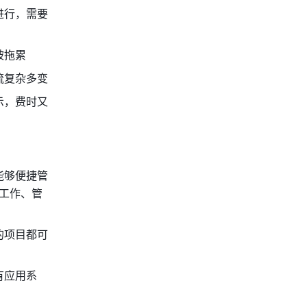
进行，需要
被拖累
流复杂多变
示，费时又
能够便捷管
队工作、管
的项目都可
有应用系