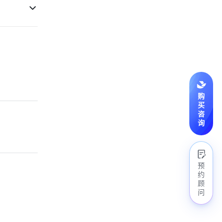
购
买
咨
询
预
约
顾
问