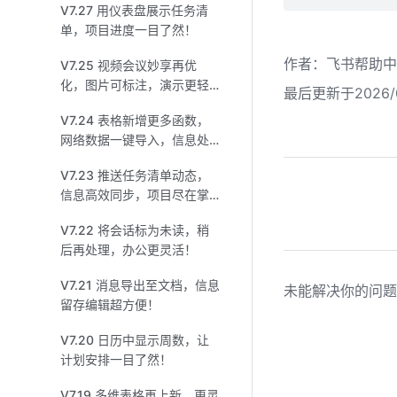
V7.27 用仪表盘展示任务清
单，项目进度一目了然！
作者
：
飞书帮助中
V7.25 视频会议妙享再优
化，图片可标注，演示更轻
最后更新于2026/0
松！
V7.24 表格新增更多函数，
网络数据一键导入，信息处
理如虎添翼！
V7.23 推送任务清单动态，
信息高效同步，项目尽在掌
握！
V7.22 将会话标为未读，稍
后再处理，办公更灵活！
V7.21 消息导出至文档，信息
未能解决你的问题
留存编辑超方便！
V7.20 日历中显示周数，让
计划安排一目了然！
V7.19 多维表格再上新，更灵