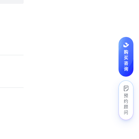
购
买
咨
询
预
约
顾
问