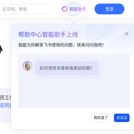
智能助手
登录
帮助中心智能助手上线
我能为你解答飞书使用的问题，快来问问我吧！
协
本篇目录
多维表格 AI 粘贴录入​
飞书问卷 AI 语音录入​
员工作
新增 AHA 电脑医生 ​
官网
查
我知道了
去试试