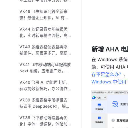
据高效管理！
V7.46 飞书知识问答全新来
袭！最懂企业知识，AI 有问
必答！
V7.44 妙记录音功能持续优
化，实时转写精准流畅，高
效办公更进一步！
V7.43 多维表格仪表盘再添
新增 AHA 
新组件，图表更多元，呈现
在 Window
更直观！
V7.41 飞书移动端可适配鸿蒙
题，可使用 AH
Next 系统，应用更广泛，体
存不足怎么办？
、
验更升级！
Windows 中
V7.40 飞书 AI 功能再上新，
获取提效新技巧，办公协作
超轻松！
V7.39 多维表格字段捷径支
持调用 DeepSeek R1，解锁
新玩法，效率大提升！
V7.38 飞书移动端设置再优
化！字体一键调整，体验加