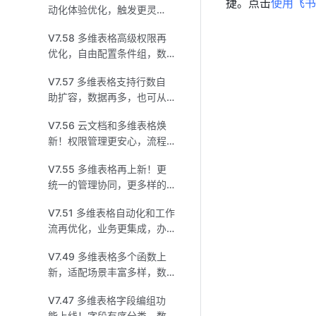
捷。点击
使用飞书
动化体验优化，触发更灵
活，配置更全面！
V7.58 多维表格高级权限再
优化，自由配置条件组，数
据管控更高效！
V7.57 多维表格支持行数自
助扩容，数据再多，也可从
容应对！
V7.56 云文档和多维表格焕
新！权限管理更安心，流程
协作更高效！
V7.55 多维表格再上新！更
统一的管理协同，更多样的
流程配置！
V7.51 多维表格自动化和工作
流再优化，业务更集成，办
公更顺畅！
V7.49 多维表格多个函数上
新，适配场景丰富多样，数
据处理事半功倍！
V7.47 多维表格字段编组功
能上线！字段有序分类，数