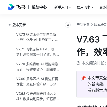
帮助中心
新手入门
使用飞书
更多
产品更新
版本更
版本更新
V7.73 多维表格智能体全新
V7.6
上线！化身 AI 业务同事，自
主推进流程！
V7.71 飞书支持 HTML 预
作，效
览！渲染效果一目了然，视
图切换灵活高效！
本文阅读时长：
V7.70 多维表格 AI 赋能问卷
设计，搭建更省心，编辑更
智能！
📌
本文带来全
V7.69 多维表格 AI 侧边栏再
的新功能。
优化！交互体验升级，办公
事半功倍！
看各版本功
V7.68 仪表盘图表可插入文
档！数据自动同步，汇报展
示更省心！