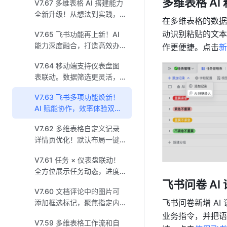
多维表格 AI
V7.67 多维表格 AI 搭建能力
全新升级！从想法到实践，
在多维表格的数据
助力业务高效落地！
动识别粘贴的文本
V7.65 飞书功能再上新！AI
能力深度融合，打造高效办
作更便捷。点击
新
公新体验！
V7.64 移动端支持仪表盘图
表联动。数据筛选更灵活，
多表分析更高效！
V7.63 飞书多项功能焕新！
AI 赋能协作，效率体验双升
级！
V7.62 多维表格自定义记录
详情页优化！默认布局一键
恢复，页面调整更轻松！
V7.61 任务 × 仪表盘联动！
全方位展示任务动态，进度
飞书问卷 AI
一目了然！
V7.60 文档评论中的图片可
飞书问卷新增 A
添加框选标记，聚焦指定内
容，沟通体验升级！
业务指令，并把语
V7.59 多维表格工作流和自