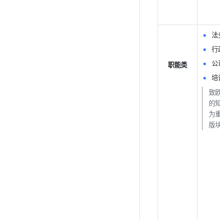
法
行
公
职能类
培
致
的
为
版