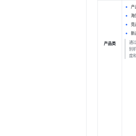
产
海
竞
新
通
产品类
别
度