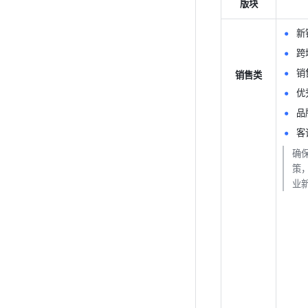
版块
新
跨
销
销售类
优
品
客
确
策
业