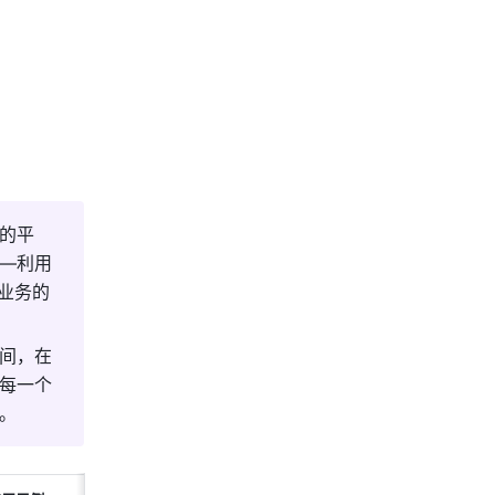
的平
—利用
业务的
间，在
每一个
。