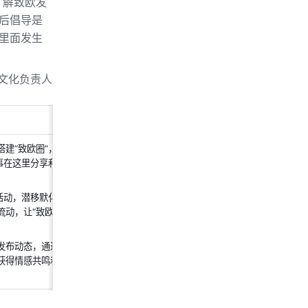
了解致欧发
后倡导是
里面发生
业文化负责人
建“致欧圈”，首先作为
业务知识共享平
同事在这里分享和获取业务信息，同时反哺
和活动，潜移默化地进行企业文化与价值观
动，让“致欧圈”成为
企业文化建设的载
发布动态，通过“致欧圈”展示自己，也可
获得情感共鸣和慰藉，成为
致欧员工的精