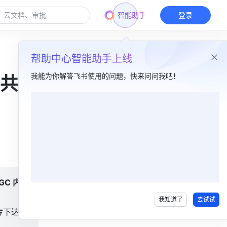
智能助手
登录
帮助中心智能助手上线
我能为你解答飞书使用的问题，快来问问我吧！
共享
本篇目录
客户简介​
“致欧圈”运营推广最佳实践​
C 内
我知道了
去试试
传下达与