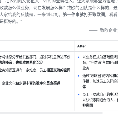
圈，把公司的文化植入，公司的业务植入，让大家能够全方位地
致欧怎么做业务，现在发展怎么样？致欧的团队是什么样的，最
大家给我的反馈是，一来到公司。
第一件事就打开致欧圈
，看看
是挺好的。”
——  致欧企
After
台将信息分享给其他部门，通过群消息传达不仅
以业务模式为基础框架搭
信息噪音，也很难体系化沉淀
台
，“产供销”各端的
业务
业务知识互通有一定难度，员工
相互交流的空间
通过“致欧圈”的内容
传播，加速员工关怀的流
、企业文化
缺少更丰富的数字化贯宣渠道
体
员工可以就自己的生活
以认识志同道合的人，
神家园