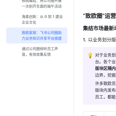
核桃编程：用公司圈开展
一次别开生面的端午活动
“致欧圈”运
海柔创新：从 0 到 1 建设
企业文化
集结市场最新
致欧家居：飞书公司圈助
力业务知识共享平台搭建
以业务划分版
通过公司圈倾听员工声
音，有效收集反馈
💡
对于业务划
台。各个业
版块区隔内
边界，挖掘
许多致欧员
版块内发布
员工，都能