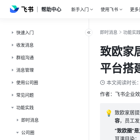
帮助中心
新手入门
使用飞书
更多
即时消息
功能实
快速入门
收发消息
致欧家
群组沟通
平台搭
消息管理
本文阅读时长：
使用公司圈
作者：飞书企业效
常见问题
功能实践
💡
致欧家居提
即时消息
容
，员工发
“致欧圈”是
公司圈
耳濡目染；