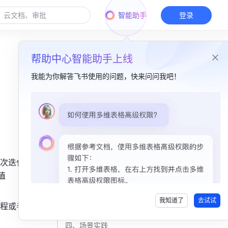
智能助手
登录
帮助中心智能助手上线
我能为你解答飞书使用的问题，快来问问我吧！
本篇目录
一、函数介绍​
二、函数解读​
 次迭代计
三、操作步骤​
 
使用 RATE 函数​
我知道了
去试试
程或者方
删除 RATE 函数​
四、场景实践​