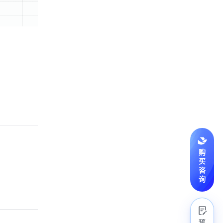
购
买
咨
询
预