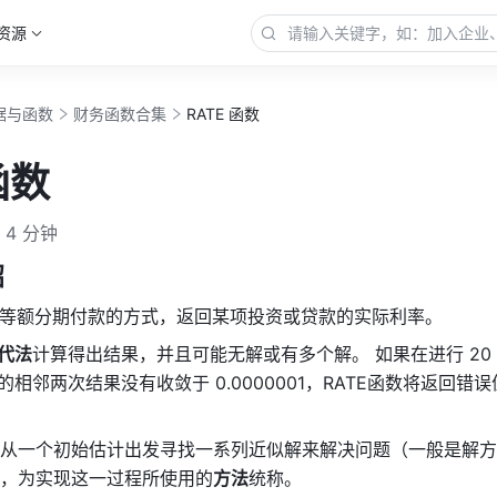
资源
据与函数
财务函数合集
RATE 函数
函数
4 分钟
绍
等额分期付款的方式，返回某项投资或贷款的实际利率。
代法
计算得出结果，并且可能无解或有多个解。 如果在进行 20
的相邻两次结果没有收敛于 0.0000001，RATE函数将返回错误值
从一个初始估计出发寻找一系列近似解来解决问题（一般是解方
，为实现这一过程所使用的
方法
统称。