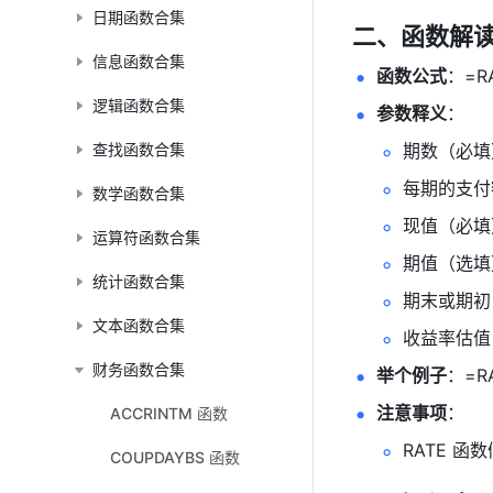
日期函数合集
二、函数解
信息函数合集
函数公式
：=R
逻辑函数合集
参数释义
： 
查找函数合集
期数（必填
每期的支付
数学函数合集
现值（必填
运算符函数合集
期值（选填
统计函数合集
期末或期初（
文本函数合集
收益率估值
财务函数合集
举个例子
：=RAT
注意事项
： 
ACCRINTM 函数
RATE 函
COUPDAYBS 函数