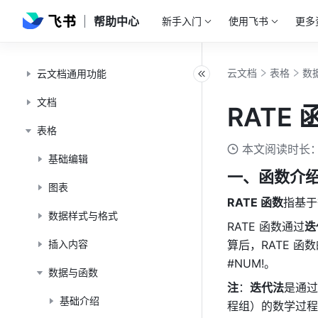
帮助中心
新手入门
使用飞书
更多
云文档
表格
数
云文档通用功能
文档
RATE 
表格
本文阅读时长：
基础编辑
一、函数介
图表
RATE 函数
指基于
数据样式与格式
RATE 函数通过
迭
插入内容
算后，RATE 函数
#NUM!。
数据与函数
注
：
迭代法
是通过
基础介绍
程组）的数学过程