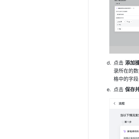
点击 
添加
录所在的数
格中的字段
点击 
保存