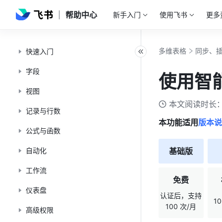
帮助中心
新手入门
使用飞书
更多
多维表格
同步、
快速入门
字段
使用智
视图
本文阅读时长：
记录与行数
本功能适用
版本说
公式与函数
自动化
基础版
工作流
免费
仪表盘
认证后，支持
1
100 次/月
高级权限