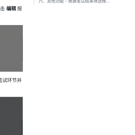
六、其他功能 - 根据笔试结果筛选候选人​
击 
编辑 
按
笔试环节并