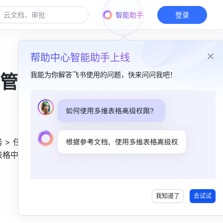
智能助手
登录
帮助中心智能助手上线
我能为你解答飞书使用的问题，快来问问我吧！
管理
本篇目录
一、场景简介​
 > 任务状
二、场景实践​
表格中拆分
1. 实现效果​
2. 操作步骤​
我知道了
去试试
三、拓展操作​