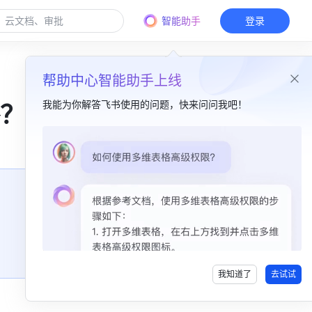
智能助手
登录
帮助中心智能助手上线
我能为你解答飞书使用的问题，快来问问我吧！
？
本篇目录
飞行家背景​
分享主题：​
用户体验​
企业体验​
我知道了
去试试
飞行家箴言​