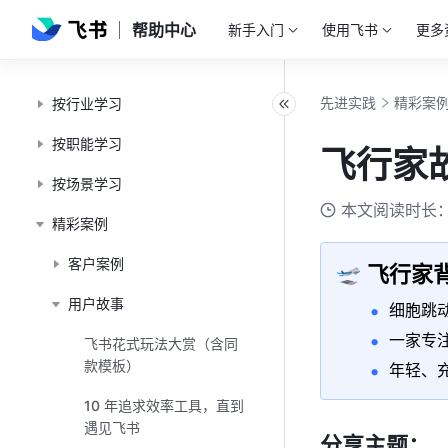
帮助中心
新手入门
使用飞书
更多
先进实践
精彩案
按行业学习
按职能学习
飞行家
按场景学习
本文阅读时长：
精彩案例
客户案例
飞行家
🛫
用户故事
细胞跳
一家专
飞书花式玩法大赏（含同
款模板）
年轻、
10 年追求效率工具，直到
遇见飞书
分享主题：