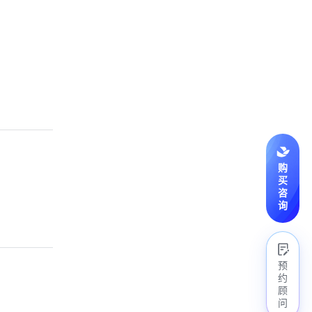
购
买
咨
询
预
约
顾
问