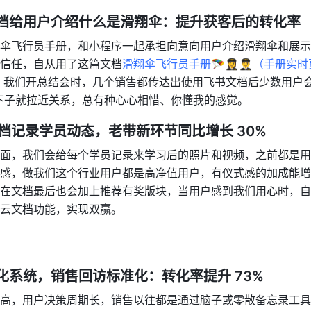
档给用户介绍什么是滑翔伞：提升获客后的转化率
伞飞行员手册，和小程序一起承担向意向用户介绍滑翔伞和展示
信任，自从用了这篇文档
滑翔伞飞行员手册🪂👩‍✈️👨‍✈️（手册
，我们开总结会时，几个销售都传达出使用飞书文档后少数用户会
下子就拉近关系，总有种心心相惜、你懂我的感觉。
档记录学员动态，老带新环节同比增长 30%
面，我们会给每个学员记录来学习后的照片和视频，之前都是用
感，做我们这个行业用户都是高净值用户，有仪式感的加成能增
在文档最后也会加上推荐有奖版块，当用户感到我们用心时，自
云文档功能，实现双赢。
化系统，销售回访标准化：转化率提升 73%
高，用户决策周期长，销售以往都是通过脑子或零散备忘录工具