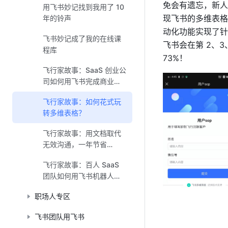
免会有遗忘，新人
用飞书妙记找到我用了 10
现飞书的多维表格
年的铃声
动化功能实现了针
飞书妙记成了我的在线课
飞书会在第 2、
程库
73%！
飞行家故事：SaaS 创业公
司如何用飞书完成商业化
闭环？
飞行家故事：如何花式玩
转多维表格？
飞行家故事：用文档取代
无效沟通，一年节省
2,000 个小时
飞行家故事：百人 SaaS
团队如何用飞书机器人提
高 3 倍效率
职场人专区
飞书团队用飞书