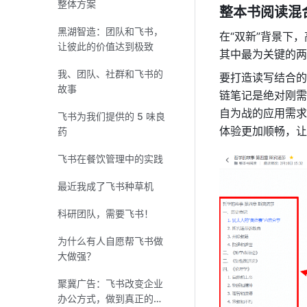
整体方案
整本书阅读混
黑湖智造：团队和飞书，
在“双新”背景下
让彼此的价值达到极致
其中最为关键的两
我、团队、社群和飞书的
要打造读写结合的
故事
链笔记是绝对刚需
自为战的应用需求
飞书为我们提供的 5 味良
体验更加顺畅，让
药
飞书在餐饮管理中的实践
最近我成了飞书种草机
科研团队，需要飞书！
为什么有人自愿帮飞书做
大做强？
聚冀广告：飞书改变企业
办公方式，做到真正的高