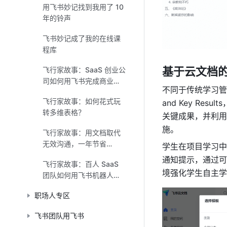
用飞书妙记找到我用了 10
年的铃声
飞书妙记成了我的在线课
程库
基于云文档
飞行家故事：SaaS 创业公
司如何用飞书完成商业化
不同于传统学习管
闭环？
飞行家故事：如何花式玩
and Key R
转多维表格？
关键成果，并利用
施。
飞行家故事：用文档取代
无效沟通，一年节省
学生在项目学习中
2,000 个小时
通知提示，通过可
飞行家故事：百人 SaaS
境强化学生自主学
团队如何用飞书机器人提
高 3 倍效率
职场人专区
飞书团队用飞书