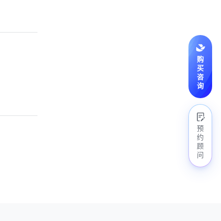
购
买
咨
询
预
约
顾
问