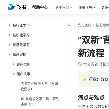
帮助中心
新手入门
使用飞书
更多
先进实践
精彩案
按行业学习
按职能学习
“双新
按场景学习
新流程
精彩案例
本文阅读时长：
客户案例
用户故事
⭐️  行业
：教育
飞书花式玩法大赏（含同
款模板）
痛点与难点
10 年追求效率工具，直到
遇见飞书
不同于义务教育阶