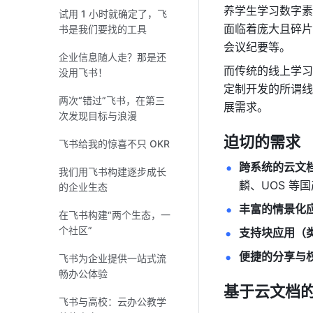
养学生学习数字素
试用 1 小时就确定了，飞
面临着庞大且碎片
书是我们要找的工具
会议纪要等。
企业信息随人走？那是还
而传统的线上学习
没用飞书！
定制开发的所谓线
两次“错过”飞书，在第三
展需求。
次发现目标与浪漫
迫切的需求
飞书给我的惊喜不只 OKR
跨系统的云文
我们用飞书构建逐步成长
麟、UOS 等
的企业生态
丰富的情景化
在飞书构建“两个生态，一
个社区”
支持块应用（类
便捷的分享与
飞书为企业提供一站式流
畅办公体验
基于云文档
飞书与高校：云办公教学