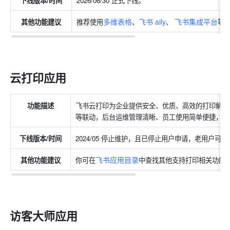
下线版本/时间
2026/06/30 正式下线。
多维表格
飞书 aily
飞书集成平台
其他功能建议
推荐使用
、
、 
等
云打印应用
功能描述
飞书云打印为企业提供安全、优质、高效的打印解决
等联动，后台运维管理清晰、员工使用简单便捷，帮
下线版本/时间
2024/05 停止维护，且已停止用户申请，老用户可
飞书应用目录
其他功能建议
你可在
中查找其他支持打印相关功能
访客大师应用