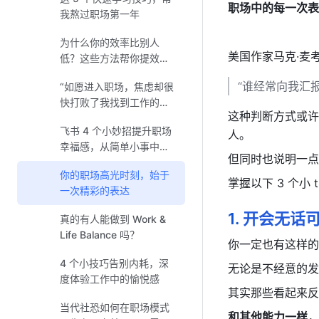
职场中的每一次表
我熬过职场第一年
为什么你的效率比别人
美国作家马克·麦
低？这些方法帮你提效
50%
“谁经常向我汇
“如愿进入职场，焦虑却很
快打败了我找到工作的快
这种判断方式或许
乐”
飞书 4 个小妙招提升职场
人。
幸福感，从简单小事中找
但同时也说明一点
“糖”吃
你的职场高光时刻，始于
掌握以下 3 个小
一次精彩的表达
1.
开会无话
真的有人能做到 Work &
Life Balance 吗？
你一定也有这样的
4 个小技巧告别内耗，深
无论是不经意的发
度体验工作中的愉悦感
其实那些看起来反
当代社恐如何在职场模式
和其他能力一样，