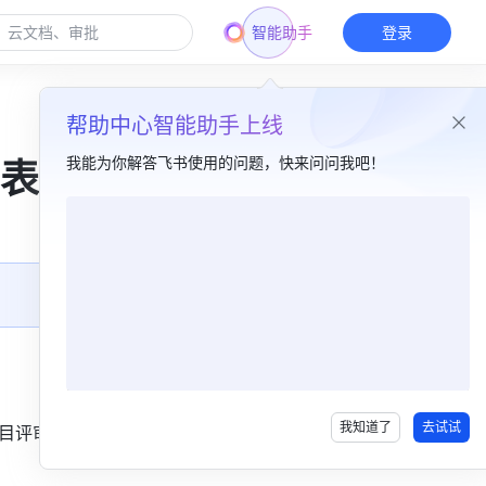
智能助手
登录
帮助中心智能助手上线
我能为你解答飞书使用的问题，快来问问我吧！
表达
本篇目录
1. 开会无话可说，羡慕那些侃侃而谈的同事​
2. 整天埋头苦干，汇报却让人不知所云​
3. 一被领导 cue 到就浑身僵硬，脚趾当场抠出两套四合院​
我知道了
去试试
项目评审、