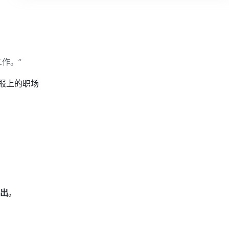
作。”
报上的职场
出
。