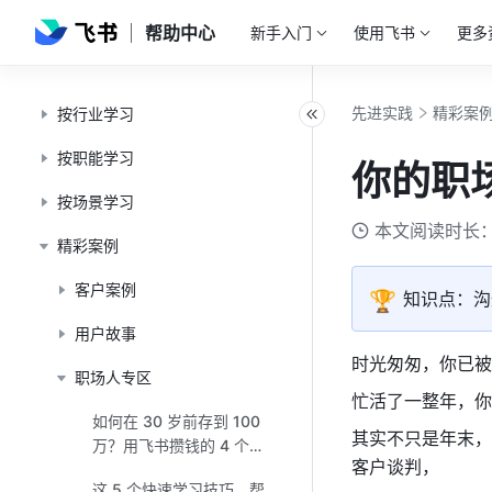
帮助中心
新手入门
使用飞书
更多
先进实践
精彩案
按行业学习
按职能学习
你的职
按场景学习
本文阅读时长：
精彩案例
客户案例
🏆
知识点：沟
用户故事
时光匆匆，你已被 
职场人专区
忙活了一整年，你
如何在 30 岁前存到 100
其实不只是年末，
万？用飞书攒钱的 4 个小
客户谈判，
技巧
这 5 个快速学习技巧，帮