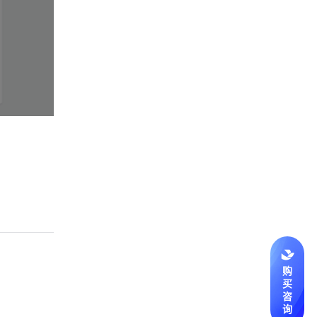
购
买
咨
询