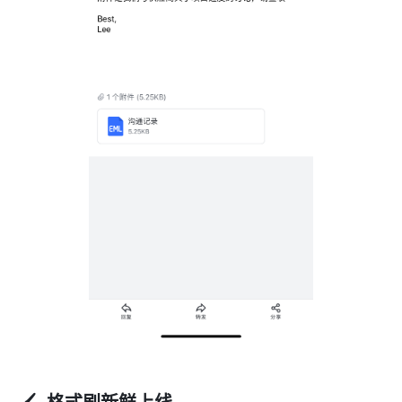
🖌️  格式刷新鲜上线