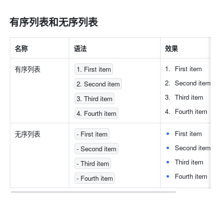
有序列表和无序列表
名称
语法
效果
First item
有序列表
1. First item
Second item
2. Second item
Third item
3. Third item
Fourth item
4. Fourth item
First item
无序列表
- First item
Second item
- Second item
Third item
- Third item
Fourth item
- Fourth item