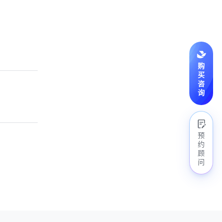
购
买
咨
询
预
约
顾
问