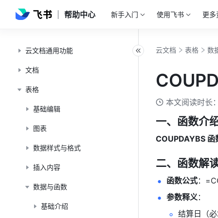
帮助中心
新手入门
使用飞书
更多
云文档
表格
数
云文档通用功能
文档
COUPD
表格
本文阅读时长：
基础编辑
一、函数介
图表
COUPDAYBS 函
数据样式与格式
二、函数解
插入内容
函数公式
：=CO
数据与函数
参数释义
：  
基础介绍
结算日（必