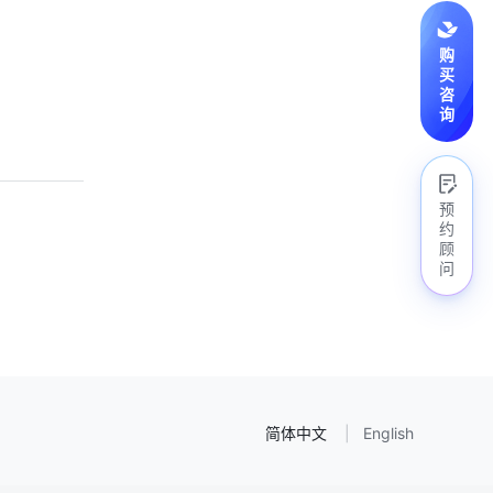
购
买
咨
询
预
约
顾
问
简体中文
English