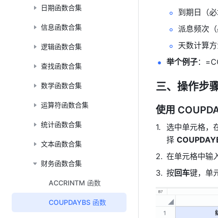
日期函数合集
到期日（必
信息函数合集
派息频次（
天数计算方
逻辑函数合集
举个例子
：=COU
查找函数合集
三、操作步
数学函数合集
运算符函数合集
使用 COUPD
统计函数合集
选中单元格，
择 
COUPDAY
文本函数合集
在单元格中输
财务函数合集
按
回车
键，单元
ACCRINTM 函数
COUPDAYBS 函数