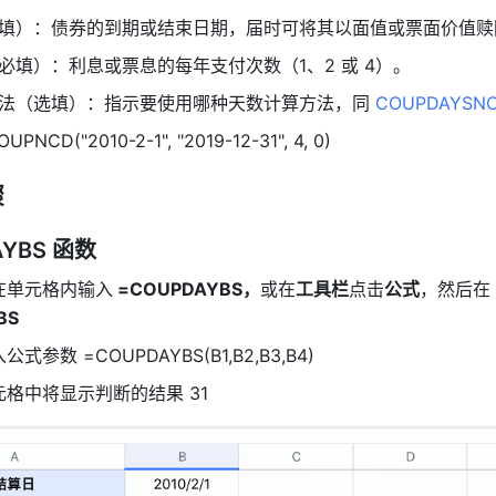
填）：债券的到期或结束日期，届时可将其以面值或票面价值赎回
必填）：利息或票息的每年支付次数（1、2 或 4）。  
法（选填）：指示要使用哪种天数计算方法，同 
COUPDAYSN
PNCD("2010-2-1", "2019-12-31", 4, 0)  
骤
AYBS 函数
在单元格内输入
 =COUPDAYBS，
或在
工具栏
点击
公式
，然后在 
BS
入公式参数
 =COUPDAYBS(B1,B2,B3,B4)
格中将显示判断的结果 31  