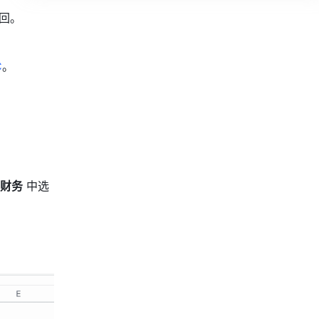
。  
C
。
财务
 中选