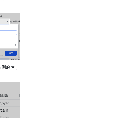
右侧的
，