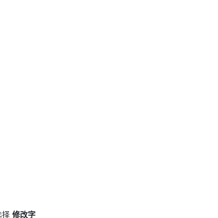
择 
修改字