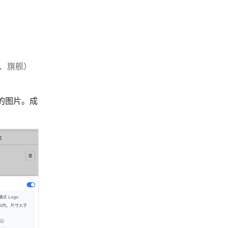
适用版本：此功能适用于飞书商业版（专业、旗舰）、飞书企业版（标准、专业、旗舰） 
式的图片。成