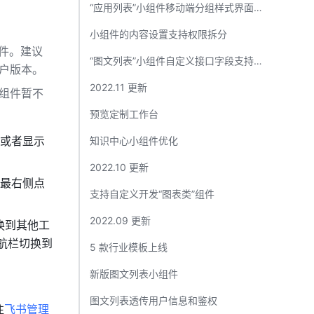
“应用列表”小组件移动端分组样式界面优化​
小组件的内容设置支持权限拆分​
组件。
建议
“图文列表”小组件自定义接口字段支持多语言 ​
户版本。
2022.11 更新​
组件暂不
预览定制工作台​
或者显示
知识中心小组件优化​
2022.10 更新​
在最右侧点
支持自定义开发“图表类”组件​
2022.09 更新​
换到其他工
导航栏切换到
5 款行业模板上线​
新版图文列表小组件​
图文列表透传用户信息和鉴权​
往
飞书管理