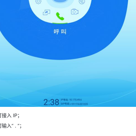
入 IP； 
可输入“ . ”； 