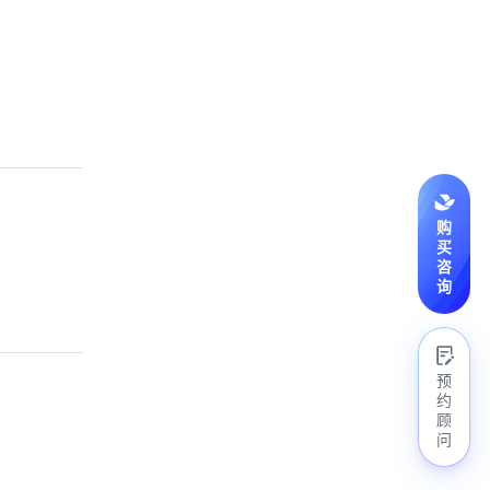
购
买
咨
询
预
约
顾
问