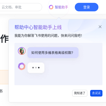
智能助手
登录
帮助中心智能助手上线
我能为你解答飞书使用的问题，快来问问我吧！
 -
本篇目录
一、适用设备​
二、IP 地址​
三、加入会议​
1. 通过拨打接入 IP 加入会议（推荐）​
 
我知道了
去试试
四、会中操作​