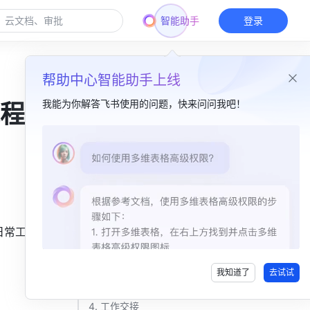
智能助手
登录
帮助中心智能助手上线
我能为你解答飞书使用的问题，快来问问我吧！
程管
本篇目录
一、组织架构​
二、员工管理​
1. 招聘环节​
日常工作中
2. 面试管理​
我知道了
去试试
3. 办理入职​
4. 工作交接​