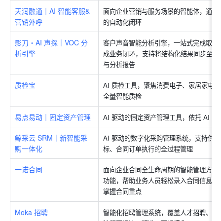
天润融通｜AI 智能客服&
面向企业营销与服务场景的智能体，通过
营销外呼
的自动化闭环
影刀・AI 声探｜VOC 分
客户声音智能分析引擎，一站式完成取数、
析引擎
，
成业务闭环
支持将结构化结果同步至飞
与分析报告
质检宝
AI 质检工具，聚焦消费电子、家居家电等
全量智能质检
易点易动｜固定资产管理
AI 驱动的固定资产管理工具，依托 AI
鲸采云 SRM｜新智能采
AI 驱动的数字化采购管理系统，支持供
购一体化
标、合同订单执行的全过程管理
一诺合同
面向企业合同全生命周期的智能管理方案
功能，帮助业务人员轻松录入合同信息，
掌握合同重点
Moka 招聘
智能化招聘管理系统，覆盖人才招聘、筛