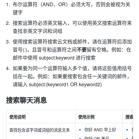
布尔运算符（AND、OR）必须大写，否则会被视为关
键字
搜索运算符必须英文输入，可以使用英文搜索运算符来
查找非英文字词和词组
使用搜索运算符搜索云文档或邮件，请在运算符后添加
冒号(:)，且冒号和运算符之间
不要
留有空格。例如：在
邮件中使用 subject:keyword 进行搜索
如果要为同一个运算符输入多个值，请将这些值用括号
括在一起。例如：如果要搜索包含任一关键词的邮件，
请输入 subject:(keyword1 OR keyword2)
搜索聊天消息
使用说明
使用示例
搜索结
你好 AND 早上好
包含
查找包含该字词或词组的消息文本
你好 OR 再见
包含