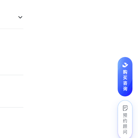
购
买
咨
询
预
约
顾
问