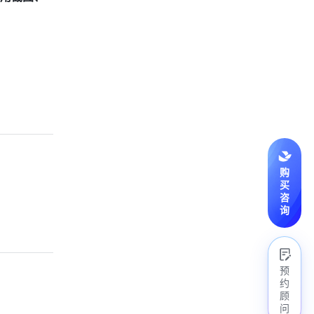
购
买
咨
询
预
约
顾
问