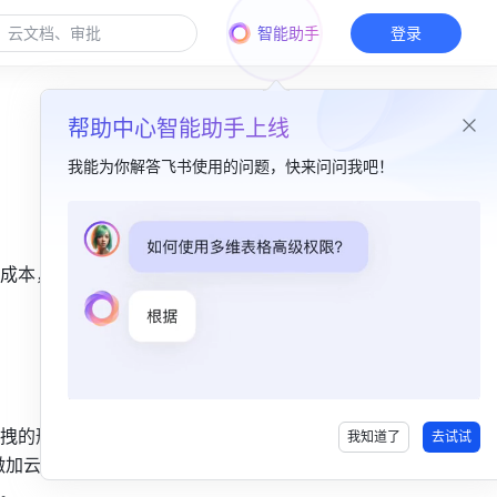
智能助手
登录
帮助中心智能助手上线
我能为你解答飞书使用的问题，快来问问我吧！
本篇目录
成本，提
微加云表单​
轻流​
伙伴云​
得帆云​
拽的形式
我知道了
去试试
微加云表单
。 