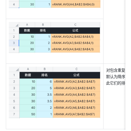
对包含重复值
默认为降序）。两
此它们的排名是 