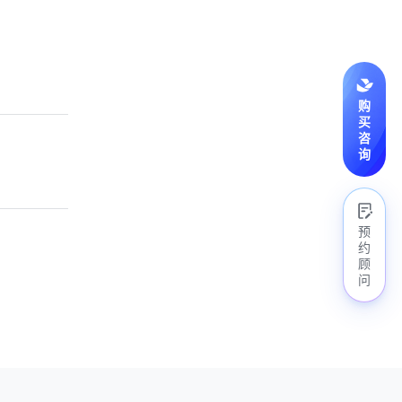
购
买
咨
询
预
约
顾
问