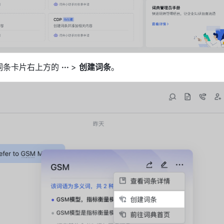
词条卡片右上方的 
··· 
> 
创建词条
。