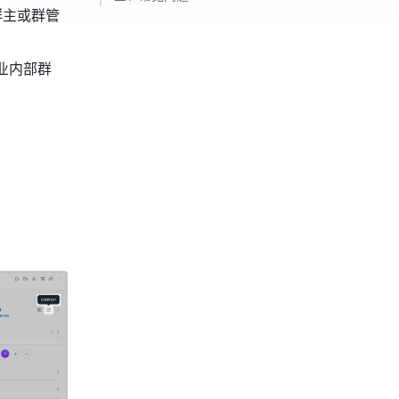
群主或群管
业内部群