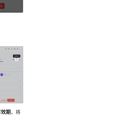
有效期
，将