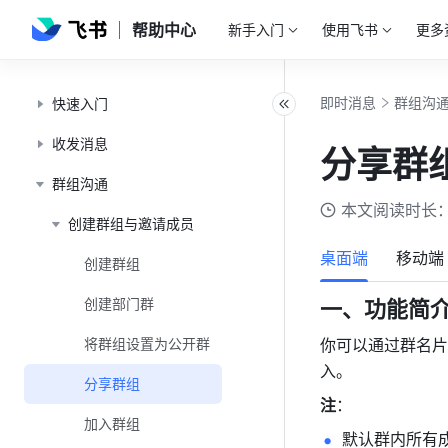
帮助中心
新手入门
使用飞书
更多
即时消息
群组沟
快速入门
收发消息
分享群
群组沟通
本文阅读时长：
创建群组与邀请成员
桌面端
移动端
创建群组
创建部门群
一、功能简
将群组设置为公开群
你可以通过群名片
入。
分享群组
注
：
加入群组
默认群内所有