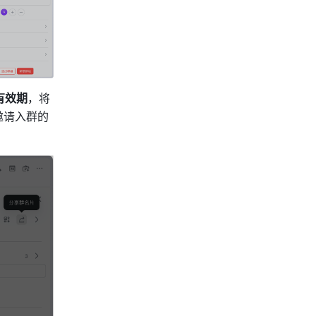
有效期
，将
邀请入群的