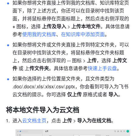
如果你想将文件直接上传到我的文档库、知识库特定页
面下，除了上述方式，你还可以在目录树中找到该页
面，并将鼠标悬停在页面标题上，然后点击右侧浮现的 
+ 
图标，选择
 上传及导入 
>
 上传本地文件
。具体信息请
参考
使用我的文档库
、
在知识库中添加页面
。
如果你想将文件或文件夹直接上传到特定文件夹，可以
在目录树中找到该文件夹，将鼠标悬停在文件夹标题
上，然后点击右侧浮现的 
··· 
图标 > 
上传
，选择 
上传文
件
 或 上
传文件夹
。具体信息请参考
快速上手云盘
。
如果你选择的上传位置是文件夹，且文件类型为 
.doc/.docx/.xls/.xlsx/.csv/.pptx，你会看到可导入为飞书
云文档的提示。你可选择 
仅上传
 原格式或者 
导入
。
将本地文件导入为云文档
进入
云文档主页
，点击 
上传
 >
 导入为在线文档
。