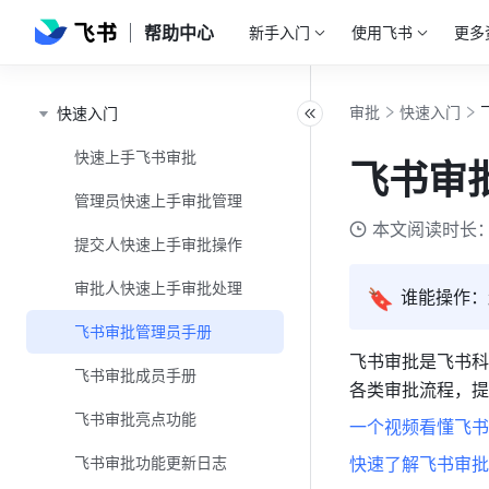
帮助中心
新手入门
使用飞书
更多
审批
快速入门
快速入门
快速上手飞书审批
飞书审
管理员快速上手审批管理
本文阅读时长：
提交人快速上手审批操作
审批人快速上手审批处理
🔖
谁能操作：
飞书审批管理员手册
飞书审批是飞书科
飞书审批成员手册
各类审批流程，提
飞书审批亮点功能
一个视频看懂飞书
飞书审批功能更新日志
快速了解飞书审批