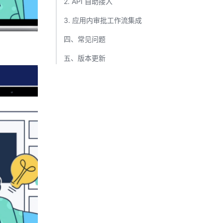
2. API 自助接入​
3. 应用内审批工作流集成​
四、常见问题​
五、版本更新​