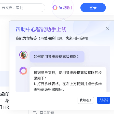
智能助手
登录
帮助中心智能助手上线
我能为你解答飞书使用的问题，快来问问我吧！
本篇目录
一、功能简介​
二、操作流程​
添加审批节点​
设置审批节点​
点的审批
：请假时
我知道了
去试试
设置条件分支​
 HR 共同
三、常见问题​