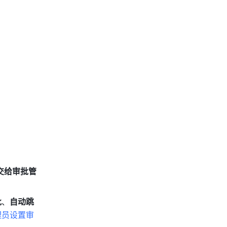
交给审批管
批
、
自动跳
理员设置审