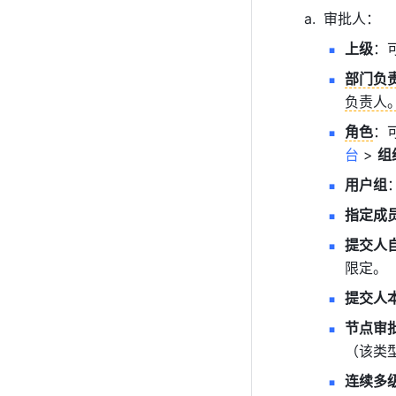
审批人：
上级
：
部门负
负责人
角色
：
台
 > 
组
用户组
指定成
提交人
限定。
提交人
节点审
（该类
连续多