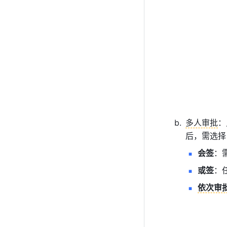
多人审批
：
后，需选择
会签
：
或签
：
依次审