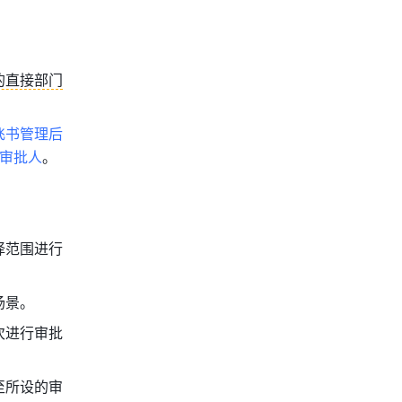
的直接部门
飞书管理后
审批人
。
择范围进行
场景。
次进行审批
至所设的审