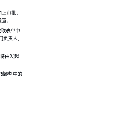
向上审批，
设置。
关联表单中
字段，并选择相应审批人：联系人本人/联系人上级/联系人部门负责人。 
。将由发起
织架构 
中的