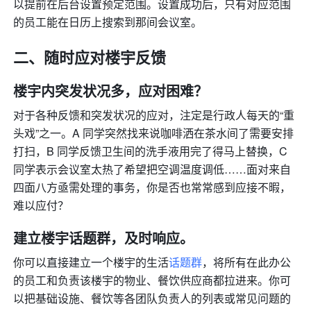
以提前在后台设置预定范围。设置成功后，只有对应范围
的员工能在日历上搜索到那间会议室。
二、随时应对楼宇反馈
楼宇内突发状况多，应对困难？
对于各种反馈和突发状况的应对，注定是行政人每天的“重
头戏”之一。A 同学突然找来说咖啡洒在茶水间了需要安排
打扫，B 同学反馈卫生间的洗手液用完了得马上替换，C 
同学表示会议室太热了希望把空调温度调低……面对来自
四面八方亟需处理的事务，你是否也常常感到应接不暇，
难以应付？
建立楼宇话题群，及时响应。
你可以直接建立一个楼宇的生活
话题群
，将所有在此办公
的员工和负责该楼宇的物业、餐饮供应商都拉进来。你可
以把基础设施、餐饮等各团队负责人的列表或常见问题的