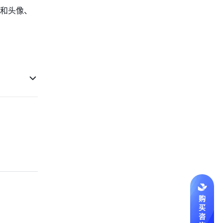
和头像、
购
买
咨