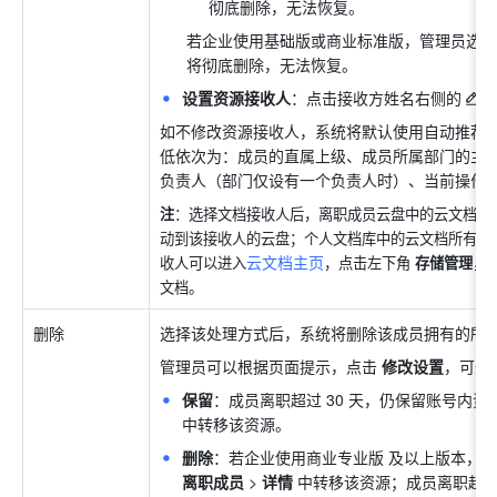
彻底删除，无法恢复。
若企业使用基础版或商业标准版，管理员选
将彻底删除，无法恢复。
设置资源接收人
：点击接收方姓名右侧的
如不修改资源接收人，系统将默认使用自动推荐
低依次为：成员的直属上级、成员所属部门的主
负责人（部门仅设有一个负责人时）、当前操作
注
：选择文档接收人后，离职成员云盘中的云文档所
动到该接收人的云盘；个人文档库中的云文档所有权
云文档主页
收人可以进入
，点击左下角 
存储管理
，
文档。
删除
选择该处理方式后，系统将删除该成员拥有的所
管理员可以根据页面提示，点击 
修改设置
，可进
保留
：成员离职超过 30 天，仍保留账号内资
中转移该资源。
删除
：若企业使用商业专业版 及以上版本，管理
离职成员
 > 
详情
 中转移该资源；成员离职超过