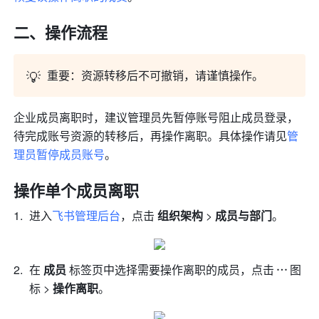
二、操作流程
💡
重要：资源转移后不可撤销，请谨慎操作。
企业成员离职时，建议管理员先暂停账号阻止成员登录，
待完成账号资源的转移后，再操作离职。具体操作请见
管
理员暂停成员账号
。
操作单个成员离职
进入
飞书管理后台
，点击 
组织架构
 > 
成员与部门
。
在 
成员
 标签页中选择需要操作离职的成员，点
击
图
标 > 
操作离职
。