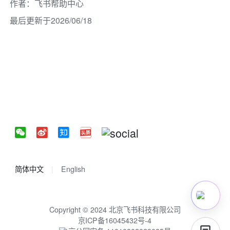
作者
：
飞书帮助中心
最后更新于2026/06/18
简体中文
English
Copyright © 2024 北京飞书科技有限公司
京ICP备16045432号-4