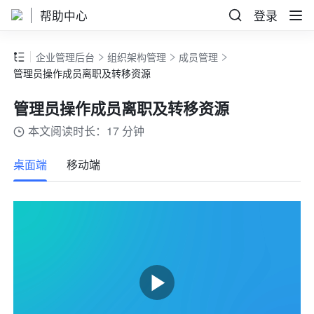
帮助中心
登录
企业管理后台
组织架构管理
成员管理
管理员操作成员离职及转移资源
管理员操作成员离职及转移资源
本文阅读时长：17 分钟
更多
桌面端
移动端