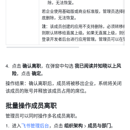
除，无法恢复。
若企业使用基础版或商业标准版，管理员选择删
底删除，无法恢复。
注
：该成员创建的应用不支持删除，必须转移给
则默认转移给直属上级。如果无直属上级，则保
登录开发者后台进行应用管理。管理员可以在管
点击
 确认离职
，在弹窗中勾选 
我已阅读并知晓以上风
险
，点击 
确定
。
操作结果：确认离职后，成员将被移出企业，系统将关闭
该成员的账号并释放该成员占用的席位。
批量操作成员离职
管理员可以同时操作多名成员离职。
进入
飞书管理后台
，点击 
组织架构
 > 
成员与部门
。