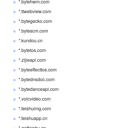
*.
bytehwm.com 
*.
ttwebview.com 
*.
bytegecko.com 
*.
bytescm.com 
*.
kundou.cn 
*.
bytetos.com 
*.
zijieapi.com 
*.
byteeffecttos.com 
*.
bytednsdoc.com 
*.
bytedanceapi.com 
*.
volcvideo.com 
*.
feishuimg.com 
*.
feishuapp.cn 
*.
getfeishu.cn 