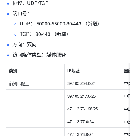
协议：UDP/TCP 
端口号：
UDP： 
50000-55000
/80/443 （新增） 
TCP： 80/443 （新增）
方向：双向
访问媒体类型：媒体服务 
类别
IP地址
国家/
前期已配置
39.105.254.0/24
中国大
39.105.247.0/25
中国大
47.113.76.128/25
中国大
47.113.77.0/24
中国大
47.113.78.0/24
中国大