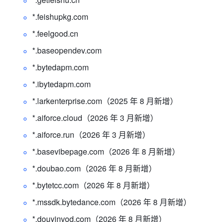
*.
feishupkg.com 
*.
feelgood.cn
*.
baseopendev.com
*.
bytedapm.com
*.
ibytedapm.com
*.
larkenterprise.com
（2025 年 8 月新增）
*.
aiforce.cloud
（2026 年 3 月新增）
*.aiforce.run（2026 年 3 月新增）
*.
basevibepage.com
（2026 年 8 月新增）
*.
doubao.com
（2026 年 8 月新增）
*.
bytetcc.com
（2026 年 8 月新增）
*.
mssdk.bytedance.com
（2026 年 8 月新增）
*.
douyinvod.com
（2026 年 8 月新增）