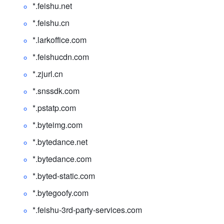
*.
feishu.net 
*.
feishu.cn 
*.
larkoffice.com
*.
feishucdn.com 
*.
zjurl.cn 
*.
snssdk.com 
*.
pstatp.com 
*.
byteimg.com 
*.
bytedance.net 
*.
bytedance.com 
*.
byted-static.com 
*.
bytegoofy.com 
*.
feishu-3rd-party-services.com