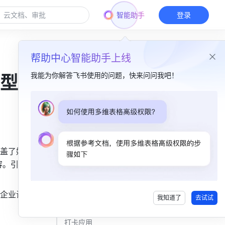
智能助手
登录
帮助中心智能助手上线
我能为你解答飞书使用的问题，快来问问我吧！
型升
本篇目录
一、初始化管理后台​
1. 修改基本信息​
盖了媒体
容。引领媒
2. 创建部门&添加员工​
二、多样功能赋能新闻生产​
企业设置
我知道了
去试试
1. 安装多类高能应用​
打卡应用​