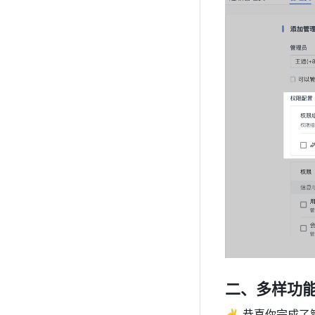
二、多样功
✌️ 恭喜你完成