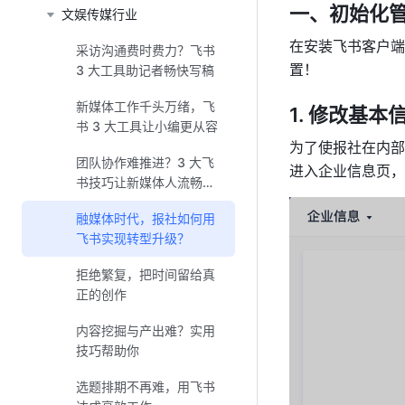
一、初始化
文娱传媒行业
在安装飞书客户端
采访沟通费时费力？飞书
置！
3 大工具助记者畅快写稿
新媒体工作千头万绪，飞
1. 修改基本
书 3 大工具让小编更从容
为了使报社在内部
团队协作难推进？3 大飞
进入企业信息页，
书技巧让新媒体人流畅协
同
融媒体时代，报社如何用
飞书实现转型升级？
拒绝繁复，把时间留给真
正的创作
内容挖掘与产出难？实用
技巧帮助你
选题排期不再难，用飞书