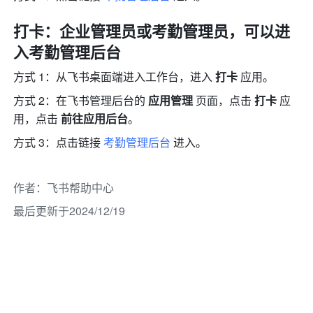
打卡：企业管理员或考勤管理员，可以进
入考勤管理后台
方式 1：从飞书桌面端进入工作台，进入 
打卡
 应用。
方式 2：在飞书管理后台的 
应用管理 
页面，点击
 打卡 
应
用，点击 
前往应用后台
。
方式 3：点击链接 
考勤管理后台
进入。
作者
：
飞书帮助中心
最后更新于2024/12/19