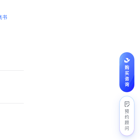
飞书
购
买
咨
询
预
约
顾
问