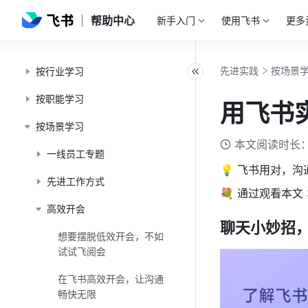
帮助中心
新手入门
使用飞书
更多
先进实践
按场景
按行业学习
按职能学习
用飞书
按场景学习
本文阅读时长：
一线员工专题
💡 飞书用对，
先进工作方式
💐 通过观看本文
高效开会
聊天小妙招
想要摆脱低效开会，不如
试试飞阅会
在飞书高效开会，让沟通
畅快无限