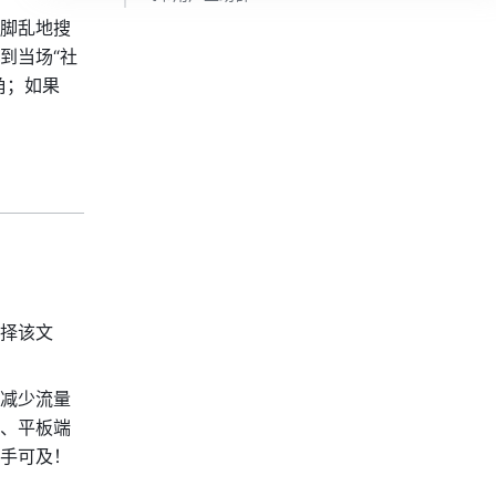
脚乱地搜
到当场“社
角；如果
择该文
减少流量
、平板端
手可及！