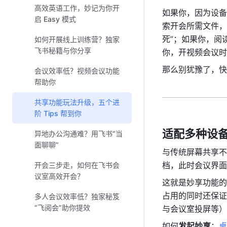
高效英语工作，妙记为你开
如果你，因为设备
启 Easy 模式
索开会所需文件，
死”；如果你，阅
如何开展线上训练营？独家
飞书秘籍与你分享
你，开视频会议时需
那么别犹豫了，快来
会议效率低？视频会议功能
帮助你
共享功能玩法升级，五个进
阶 Tips 帮到你
适配多种设
异地办公沟通难？用飞书“当
面聊聊”
与传统屏幕共享不
档，此时会议界面
开会三步走，如何在飞书会
议室高效开会？
这就是妙享功能的
占用的同时还保证
多人会议效率低？独家秘笈
“飞阅会”助你提效
与会议室投屏等）
如何
发起妙享
：
桌