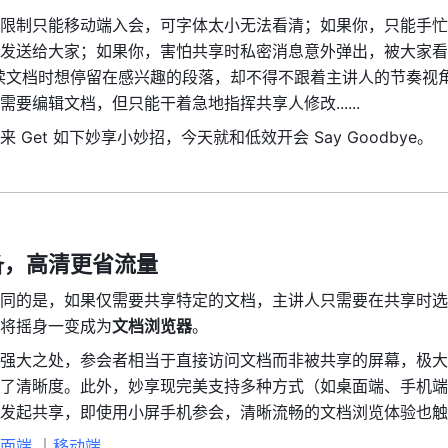
限制只能移动端入会，可字体太小无法看清；如果你，只能手忙
发送给大家；如果你，害怕共享时私密消息意外弹出，被大家看
读文档时想停留在感兴趣的段落，却不得不跟着主讲人的节奏视
要编辑文档，但只能干着急地指挥共享人修改......
 Get 如下妙享小妙招，今天就和低效开会 Say Goodbye。
备，高清更省流量
同的是，如果仅需要共享特定的文档，主讲人只需要在共享时选
将摇身一变成为
文档浏览器
。
强大之处，参会者相当于直接访问文档而非被共享的屏幕，极大
了清晰度。此外，妙享现完美支持多种方式（如桌面端、手机端
发起共享，即使用小屏手机参会，清晰流畅的文档浏览体验也触
面端 
｜
移动端