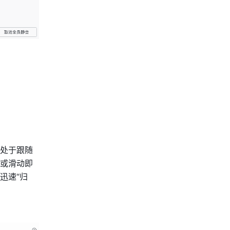
处于跟随
或滑动即
迅速“归