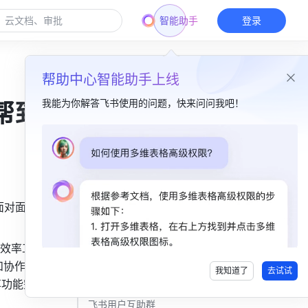
智能助手
登录
帮助中心智能助手上线
我能为你解答飞书使用的问题，快来问问我吧！
帮到
本篇目录
适配多种设备，高清更省流量​
便捷搜索文件，开会得心应手​
对面”的特
隐私保护持续升级，共享就要随心所欲​
效率工具
文档跟随指哪打哪，自由浏览随心切换​
和协作突破
我知道了
去试试
修改文档无需等待，“穿屏协作”重磅来袭​
享功能完美
飞书用户互助群​