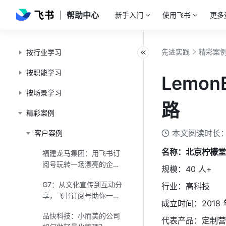
帮助中心
新手入门
使用飞书
更多
先进实践
精彩案
按行业学习
按职能学习
Lemo
按场景学习
路
精彩案例
本文阅读时长：
客户案例
名称：北京柠檬堂
福建龙马集团：用飞书订
阅号玩转一场漂亮的企业
规模：40 人+
活动
G7：从文化宣传到互动分
行业：高科技
享，飞书订阅号助你一步
成立时间：2018 
到位
品快科技：小而美的公司
代表产品：定制营