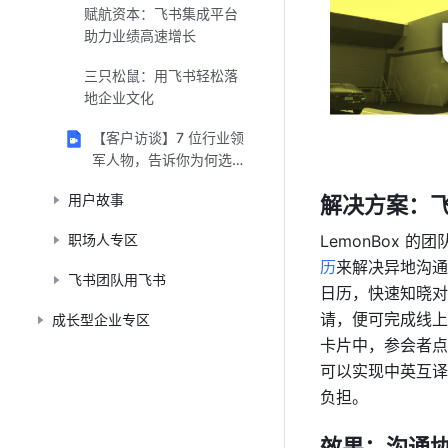
赋航资本：飞书集成平台
助力业绩高速增长
三只松鼠：用飞书轻松落
地企业文化
【客户访谈】7 位行业领
军人物，告诉你为何选择
飞书？（视频）
用户故事
解决方案：飞
LemonBox
职场人专区
历
来解决异地沟通
飞书团队用飞书
日历，快速知晓对
请，便可完成线上
成长型企业专区
卡片中，参会者点
可以实现中英互译
负担。
效果：沟通