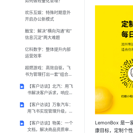
如何做轻量化管理？
欢乐互娱：特殊时期意外
开启办公新模式
触宝：解决”横向沟通“和”
信息沉淀“两大难题
亿科数字：整体提升内部
运营效率
超燃游戏：高效自驱，飞
书为管理打出一套“组合
牌”
【客户访谈】北汽：用飞
书解决客户诉求，响应时
长下降 70%（视频）
【客户访谈】万象汽车：
用飞书实现管理升级，助
力 3 大事业部高速发展
LemonBox
【客户访谈】物美：一个
（视频）
文档，解决商品资质审批
康目标，定制个性