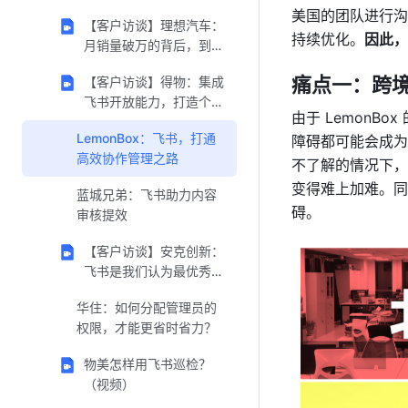
难题（视频）
美国的团队进行沟
【客户访谈】理想汽车：
持续优化。
因此，
月销量破万的背后，到底
做对了哪些事？（视频）
痛点一：跨
【客户访谈】得物：集成
飞书开放能力，打造个性
由于 Lemon
化企业产品（视频）
LemonBox：飞书，打通
障碍都可能会成为
高效协作管理之路
不了解的情况下，
变得难上加难。同
蓝城兄弟：飞书助力内容
碍。
审核提效
【客户访谈】安克创新：
飞书是我们认为最优秀的
工具（视频）
华住：如何分配管理员的
权限，才能更省时省力？
物美怎样用飞书巡检？
（视频）