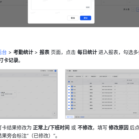
后台
 > 
考勤统计 
> 
报表
 页面，点击 
每日统计 
进入报表，勾选多
打卡记录
。
打卡结果修改为
 正常上/下班时间
 或 
不修改
，填写
 修改原因 
后
果旁会标注“（已修改）”。