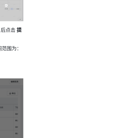
 
后点击
 提
间范围为：