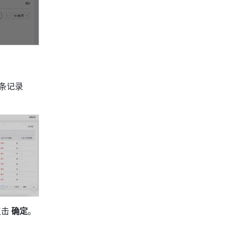
条记录
点击
 确定
。