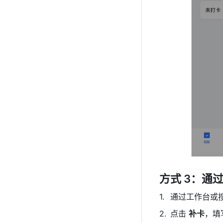
方式 3：通
通过工作台或
点击 
补卡
，填