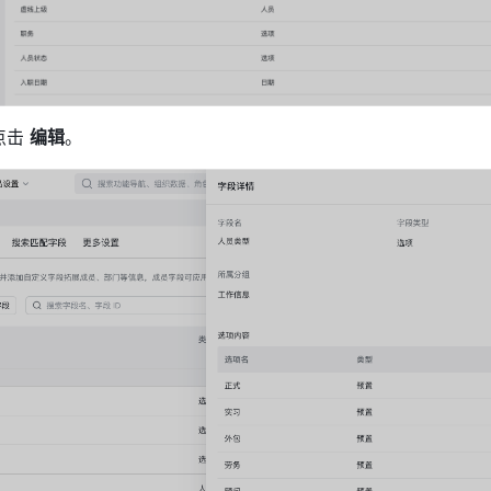
击 
编辑
。