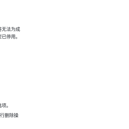
将无法为成
型已停用。
选项。
行删除操