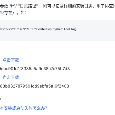
数 /l*V "日志路径" ，则可以记录详细的安装日志，用于排查
经存在）。如： 
Feishu-xxxx.msi /l*V "C:\FeishuDeploymentTool.log" 
：
点击下载
be901d1f3385a5a9e38c7c75b7d3
：
点击下载
8b8327879501cd9ebfa5a16f2408
 
s 版本安装或启动失败怎么办？