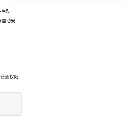
并启动。 
再自动安
需普通权限