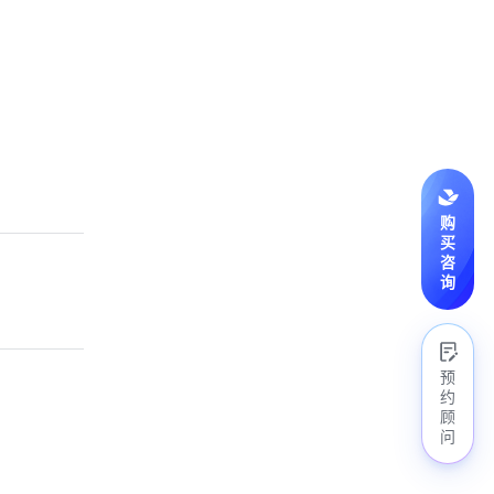
购
买
咨
询
预
约
顾
问