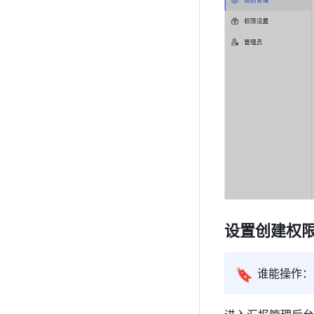
设置创建权
🔖
谁
能操作：