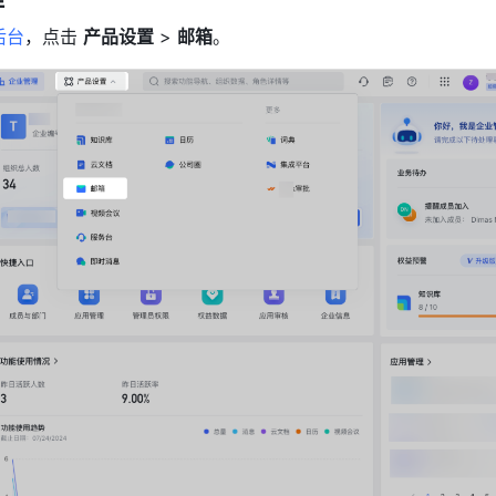
后台
，点击 
产品设置
 > 
邮箱
。 