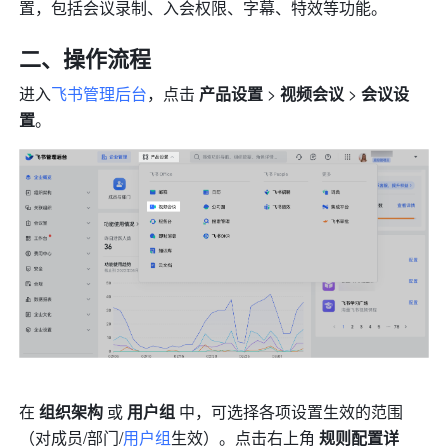
置，包括会议录制、入会权限、字幕、特效等功能。
二、操作流程 
进入
飞书管理后台
，点击 
产品设置 
> 
视频会议 
>
 会议设
置
。 
在 
组织架构
 或 
用户组
 中，
可选择各项设置生效的范围
（对成员/部门/
用户组
生效）
。点击右上角 
规则配置详