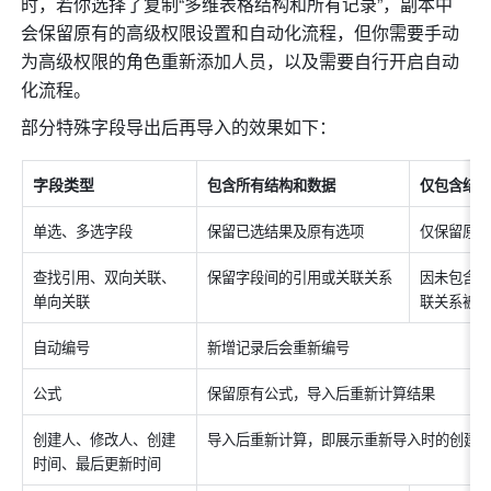
时，若你选择了复制“多维表格结构和所有记录”，副本中
会保留原有的高级权限设置和自动化流程，但你需要手动
为高级权限的角色重新添加人员，以及需要自行开启自动
化流程。
部分特殊字段导出后再导入的效果如下：
字段类型
包含所有结构和数据
仅包含结
单选、多选字段
保留已选结果及原有选项
仅保留原
查找引用、双向关联、
保留字段间的引用或关联关系
因未包含
单向关联
联关系被
自动编号
新增记录后会重新编号
公式
保留原有公式，导入后重新计算结果
创建人、修改人、创建
导入后重新计算，即展示重新导入时的创建
时间、最后更新时间