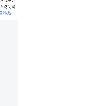
含飞书会
入访问码
签到板
。