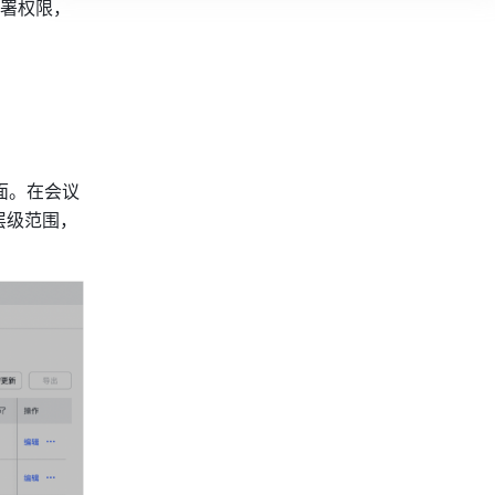
署权限，
面。在会议
层级范围，