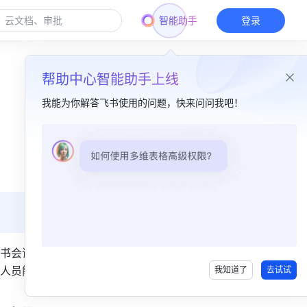
智能助手
登录
帮助中心智能助手上线
我能为你解答飞书使用的问题，快来问问我吧！
本篇目录
一、功能简介​
二、操作流程​
1. 选择会议室层级范围​
2. 配置部署权限​
书会议室
人员能够
我知道了
去试试
三、常见问题​